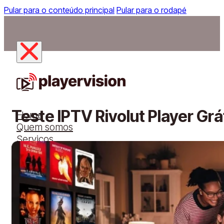
Pular para o conteúdo principal
Pular para o rodapé
Teste IPTV Rivolut Player G
Home
Quem somos
Serviços
Aplicativo
Dispositivos
Planos
Solicitar teste grátis