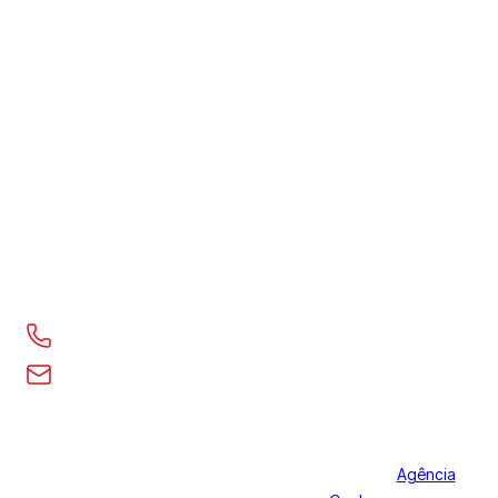
Home
Serviços
Aplicativo
Dispositivos
Planos
Blog
LEGAL
Termos de uso
Privacidade
CONTATO
(48) 9978-5396
contato@playervision.com.br
© 2026 playervision. Todos
Desenvolvido pela
Agência
os direitos reservados.