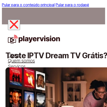
Pular para o conteúdo principal
Pular para o rodapé
Teste IPTV Dream TV Grátis
Home
Quem somos
Serviços
Aplicativo
Dispositivos
Planos
Solicitar teste grátis