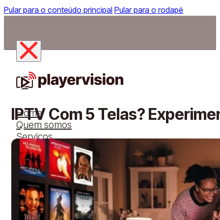
Pular para o conteúdo principal
Pular para o rodapé
IPTV Com 5 Telas? Experimen
Home
Quem somos
Serviços
Aplicativo
Dispositivos
Planos
Solicitar teste grátis