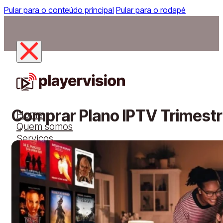
Pular para o conteúdo principal
Pular para o rodapé
Comprar Plano IPTV Trimest
Home
Quem somos
Serviços
Aplicativo
Dispositivos
Planos
Solicitar teste grátis