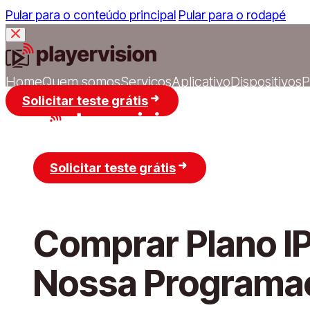
Pular para o conteúdo principal
Pular para o rodapé
Home
Quem somos
Serviços
Aplicativo
Dispositivos
P
Solicitar teste grátis
Home
Quem somos
Serviços
Aplicativo
Disposit
Solicitar teste grátis
Comprar Plano I
Nossa Programaç