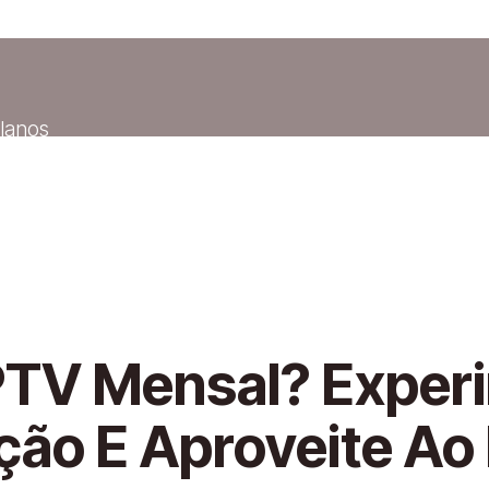
lanos
ivos
Planos
PTV Mensal? Exper
ão E Aproveite Ao